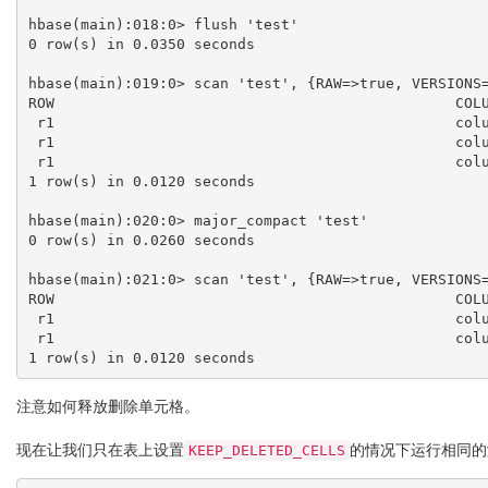
hbase(main):018:0> flush 'test'

0 row(s) in 0.0350 seconds

hbase(main):019:0> scan 'test', {RAW=>true, VERSIONS=
ROW                                              COLU
 r1                                              column=e:c1, timestamp=14, value=value

 r1                                              column=e:c1, timestamp=12, value=value

 r1                                              column=e:c1, timestamp=11, type=DeleteColumn

1 row(s) in 0.0120 seconds

hbase(main):020:0> major_compact 'test'

0 row(s) in 0.0260 seconds

hbase(main):021:0> scan 'test', {RAW=>true, VERSIONS=
ROW                                              COLU
 r1                                              column=e:c1, timestamp=14, value=value

 r1                                              column=e:c1, timestamp=12, value=value

注意如何释放删除单元格。
现在让我们只在表上设置
的情况下运行相同的测试（你
KEEP_DELETED_CELLS