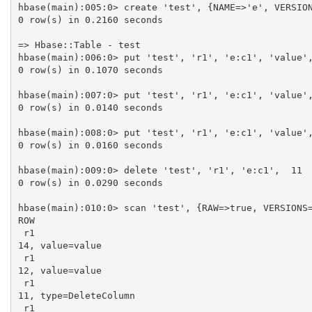
hbase(main):005:0> create 'test', {NAME=>'e', VERSION
0 row(s) in 0.2160 seconds

=> Hbase::Table - test

hbase(main):006:0> put 'test', 'r1', 'e:c1', 'value',
0 row(s) in 0.1070 seconds

hbase(main):007:0> put 'test', 'r1', 'e:c1', 'value',
0 row(s) in 0.0140 seconds

hbase(main):008:0> put 'test', 'r1', 'e:c1', 'value',
0 row(s) in 0.0160 seconds

hbase(main):009:0> delete 'test', 'r1', 'e:c1',  11

0 row(s) in 0.0290 seconds

hbase(main):010:0> scan 'test', {RAW=>true, VERSIONS=
ROW                                                  
 r1                                                                                          column=e:c1, timestamp=
14, value=value

 r1                                                                                          column=e:c1, timestamp=
12, value=value

 r1                                                                                          column=e:c1, timestamp=
11, type=DeleteColumn

 r1                                                                                          column=e:c1, timestamp=