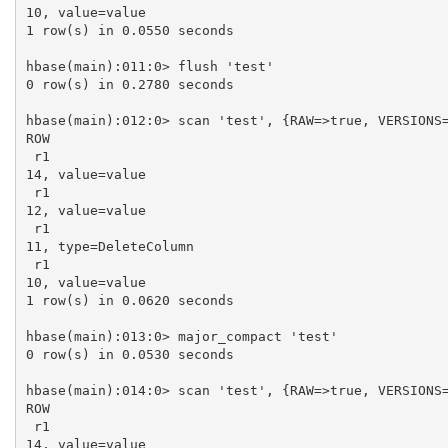
10, value=value

1 row(s) in 0.0550 seconds

hbase(main):011:0> flush 'test'

0 row(s) in 0.2780 seconds

hbase(main):012:0> scan 'test', {RAW=>true, VERSIONS=
ROW                                                  
 r1                                                                                          column=e:c1, timestamp=
14, value=value

 r1                                                                                          column=e:c1, timestamp=
12, value=value

 r1                                                                                          column=e:c1, timestamp=
11, type=DeleteColumn

 r1                                                                                          column=e:c1, timestamp=
10, value=value

1 row(s) in 0.0620 seconds

hbase(main):013:0> major_compact 'test'

0 row(s) in 0.0530 seconds

hbase(main):014:0> scan 'test', {RAW=>true, VERSIONS=
ROW                                                  
 r1                                                                                          column=e:c1, timestamp=
14, value=value
