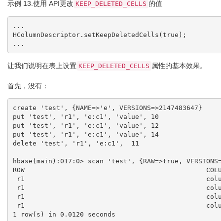
示例 13.使用 API​​更改
的值
KEEP_DELETED_CELLS
...

HColumnDescriptor.setKeepDeletedCells(true);

让我们说明在表上设置
属性的基本效果。
KEEP_DELETED_CELLS
首先，没有：
create 'test', {NAME=>'e', VERSIONS=>2147483647}

put 'test', 'r1', 'e:c1', 'value', 10

put 'test', 'r1', 'e:c1', 'value', 12

put 'test', 'r1', 'e:c1', 'value', 14

delete 'test', 'r1', 'e:c1',  11

hbase(main):017:0> scan 'test', {RAW=>true, VERSIONS=
ROW                                              COLU
 r1                                              column=e:c1, timestamp=14, value=value

 r1                                              column=e:c1, timestamp=12, value=value

 r1                                              column=e:c1, timestamp=11, type=DeleteColumn

 r1                                              column=e:c1, timestamp=10, value=value

1 row(s) in 0.0120 seconds
