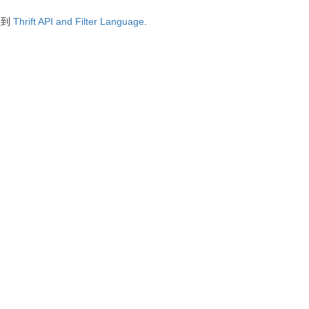
移到
Thrift API and Filter Language
.