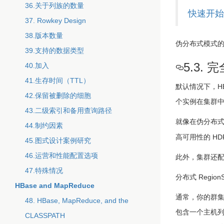
36.关于列族的数量
快速开始
37. Rowkey Design
38.版本数量
伪分布式模式的
39.支持的数据类型
5.3.
40.加入
41.生存时间（TTL）
默认情况下，H
42.保留被删除的细胞
个实例在集群
43.二级索引和备用查询路径
就像在伪分布
44.制约因素
高可用性的 HD
45.图式设计案例研究
46.运营和性能配置选项
此外，集群还配置了
47.特殊情况
分布式 RegionS
HBase and MapReduce
通常，你的群集将包
48. HBase, MapReduce, and the
包含一个主机列
CLASSPATH