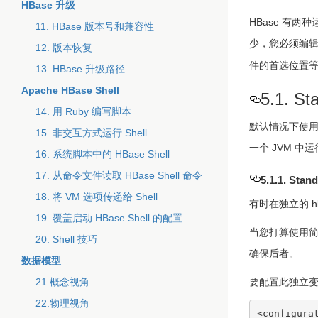
HBase 升级
HBase 有
11. HBase 版本号和兼容性
少，您必须编辑 c
12. 版本恢复
件的首选位置等等
13. HBase 升级路径
Apache HBase Shell
5.1. S
14. 用 Ruby 编写脚本
默认情况下使用
15. 非交互方式运行 Shell
一个 JVM 中
16. 系统脚本中的 HBase Shell
17. 从命令文件读取 HBase Shell 命令
5.1.1. Sta
18. 将 VM 选项传递给 Shell
有时在独立的 
19. 覆盖启动 HBase Shell 的配置
当您打算使用简
20. Shell 技巧
确保后者。
数据模型
21.概念视角
要配置此独立
22.物理视角
<configurat