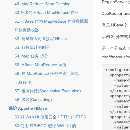
RegionServe
49. MapReduce Scan Caching
50.捆绑的 HBase MapReduce 作业
ZooKeeper an
51. HBase 作为 MapReduce 作业数据源
有关 HBase 
和数据接收器
示例 3. 分布式
52. 批量导入时直接写 HFiles
53. 行数统计的例子
是一个分布式 H
54. Map 任务 拆分
conf/hbase-sit
55. HBase MapReduce 示例
<configurat
56. 在 MapReduce 任务中访问其他
  <property>

    <name>hbase.rootdir</name>

HBase 表
    <value>hdfs://namenode.example.org:8020/hbase</value>

  </property>

57. 推测执行(Speculative Execution)
  <property>

58. 级联(Cascading)
    <name>hbase.cluster.distributed</name>

    <value>true</value>

保护 Apache HBase
  </property>

  <property>

59.对 Web UI 使用安全 HTTP（HTTPS）
    <name>hbase.zookeeper.quorum</name>

60.使用 SPNEGO 进行 Web UI 的
    <value>node-a.example.com,node-b.example.com,node-c.example.com</value>
