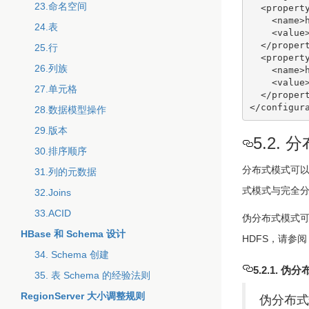
23.命名空间
  <property>

    <name>hbase.rootdir</name>

24.表
    <value>hdfs://namenode.example.org:8020/hbase</value>

  </property>

25.行
  <property>

26.列族
    <name>hbase.cluster.distributed</name>

    <value>false</value>

27.单元格
  </property>

28.数据模型操作
29.版本
5.2. 
30.排序顺序
分布式模式可以
31.列的元数据
式模式与完全分布
32.Joins
33.ACID
伪分布式模式
HBase 和 Schema 设计
HDFS，请参
34. Schema 创建
5.2.1. 伪
35. 表 Schema 的经验法则
RegionServer 大小调整规则
伪分布式