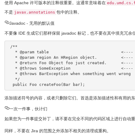
使用 Apache 许可版本的注释很重要。这通常意味着在
edu.umd.cs.
不是
包中的注释。
javax.annotations
Javadoc - 无用的默认值
不要像 IDE 生成它们那样保留 javadoc 标记，也不要在其中填充冗余
 /**

   * @param table                              <---- don't leave them empty!

   * @param region An HRegion object.          <---- don't fill redundant information!

   * @return Foo Object foo just created.      <---- Not useful information

   * @throws SomeException                     <---- Not useful. Function declarations already tell that!

   * @throws BarException when something went wrong  <---- really?

   */

添加描述符号的内容，或者只删除它们。首选是添加描述性和有用的
一次一件事，伙计们
如果您为一件事提交补丁，请不要在完全不同的代码区域上进行自动
同样，不要在 Jira 的范围之外添加不相关的清理或重构。