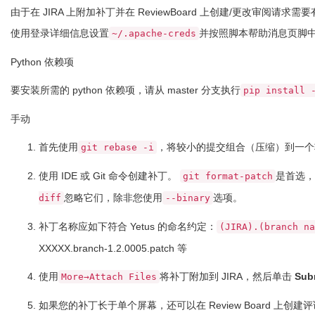
由于在 JIRA 上附加补丁并在 ReviewBoard 上创建/更改
使用登录详细信息设置
并按照脚本帮助消息页脚
~/.apache-creds
Python 依赖项
要安装所需的 python 依赖项，请从 master 分支执行
pip install 
手动
首先使用
，将较小的提交组合（压缩）到一个
git rebase -i
使用 IDE 或 Git 命令创建补丁。
是首选，
git format-patch
忽略它们，除非您使用
选项。
diff
--binary
补丁名称应如下符合 Ye​​tus 的命名约定：
(JIRA).(branch na
XXXXX.branch-1.2.0005.patch 等
使用
将补丁附加到 JIRA，然后单击
Sub
More→Attach Files
如果您的补丁长于单个屏幕，还可以在 Review Board 上创建评